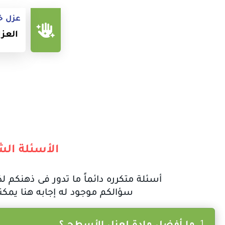
عزل خز
العزل
الأسئلة الش
أسئلة متكرره دائماً ما تدور فى ذهنكم لذ
سؤالكم موجود له إجابه هنا يمكنك
ما أفضل مادة لعزل الأسطح ؟
1