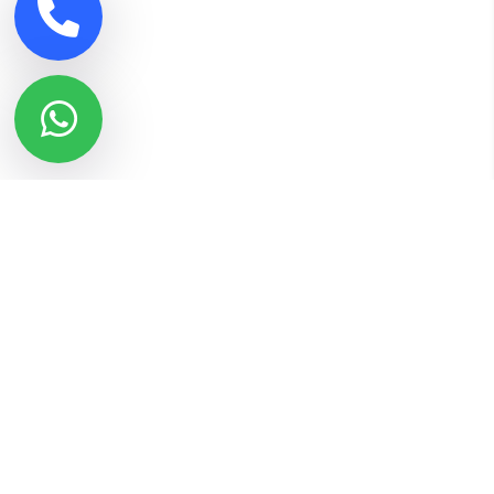
أحدث المقالات
هل يتم عزل سقف الخزان
هل يمكن الاستغناء عن الخزان الارضي؟
عزل غرف تفتيش مجاري الصرف الصحي
كم عدد طبقات عزل الخزان
شركه عزل خزانات بالقطيف
تعرف على أهم أسباب هبوط البنايات وتصدع الجدران والحلول الممكنة
حل مشكلة انسداد المجاري في المطبخ
أفضل شركة عزل خزنات بمكة خدمات كشف تسربات متكاملة