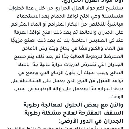
سنشرح لكم مواد العزل الحراري من خلال عدة خطوات
متسلسلة وهي افتح نوافذ الحمام بعد الاستحمام
مباشرةً للتخلص من البخار المتراكم أو الماء المتراكم
على الجدران والحائط ثم بعد ذلك افتح نوافذ الغرفة
عند كي الملابس الخاصة بك ثم بعد ذلك اصنع مزيجًا
من الماء والكلور معًا في بخاخ ويتم رش الأماكن
المعرضة للرطوبة العالية جدًا ثم بعد ذلك يتم مسح
الجدران التي تتعرض لدرجات حرارة عالية جدًا بالماء
المالح ويجب عليك أن يكون الزجاج الذي يوضع في
نوافذ المنزل من النوع الذي يعمل على المحافظة على
درجة الحرارة جدًا ويعمل على إزالة الرطوبة في نفس
الوقت.
والآن مع بعض الحلول لمعالجة رطوبة
السقف المقترحة لعلاج مشكلة رطوبة
الجدران في الدور الأرضي:
الموضوع يبدأ عند البناء حيث يتم وضع شرائط عازلة بين